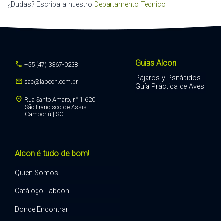
¿Dudas? Escriba a nuestro
Departamento Técnico
Guias Alcon
call
+55 (47) 3367-0238
Pájaros y Psitácidos
mail
sac@labcon.com.br
Guía Práctica de Aves
location_on
Rua Santo Amaro, n° 1.620
São Francisco de Assis
Camboriú | SC
Alcon é tudo de bom!
Quien Somos
Catálogo Labcon
Donde Encontrar