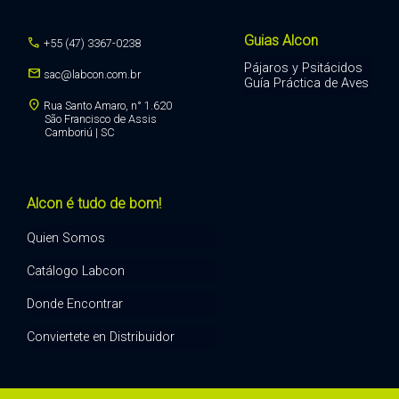
Guias Alcon
call
+55 (47) 3367-0238
Pájaros y Psitácidos
mail
sac@labcon.com.br
Guía Práctica de Aves
location_on
Rua Santo Amaro, n° 1.620
São Francisco de Assis
Camboriú | SC
Alcon é tudo de bom!
Quien Somos
Catálogo Labcon
Donde Encontrar
Conviertete en Distribuidor