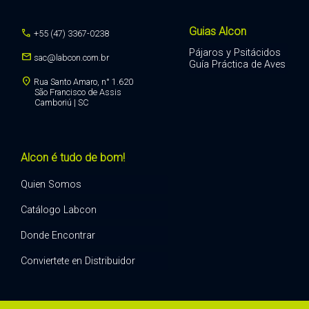
Guias Alcon
call
+55 (47) 3367-0238
Pájaros y Psitácidos
mail
sac@labcon.com.br
Guía Práctica de Aves
location_on
Rua Santo Amaro, n° 1.620
São Francisco de Assis
Camboriú | SC
Alcon é tudo de bom!
Quien Somos
Catálogo Labcon
Donde Encontrar
Conviertete en Distribuidor