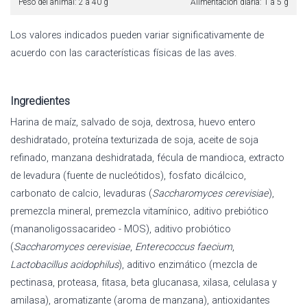
Peso del animal: 2 a 40 g
Alimentación diaria: 1 a 5 g
Los valores indicados pueden variar significativamente de
acuerdo con las características físicas de las aves.
Ingredientes
Harina de maíz, salvado de soja, dextrosa, huevo entero
deshidratado, proteína texturizada de soja, aceite de soja
refinado, manzana deshidratada, fécula de mandioca, extracto
de levadura (fuente de nucleótidos), fosfato dicálcico,
carbonato de calcio, levaduras (
Saccharomyces cerevisiae
),
premezcla mineral, premezcla vitamínico, aditivo prebiótico
(mananoligossacarideo - MOS), aditivo probiótico
(
Saccharomyces cerevisiae
,
Enterecoccus faecium
,
Lactobacillus acidophilus
), aditivo enzimático (mezcla de
pectinasa, proteasa, fitasa, beta glucanasa, xilasa, celulasa y
amilasa), aromatizante (aroma de manzana), antioxidantes