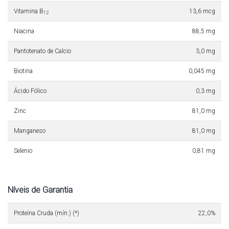
Vitamina B
13,6 mcg
12
Niacina
88,5 mg
Pantotenato de Calcio
3,0 mg
Biotina
0,045 mg
Ácido Fólico
0,3 mg
Zinc
81,0 mg
Manganeso
81,0 mg
Selenio
0,81 mg
Níveis de Garantia
Proteína Cruda (mín.) (*)
22,0%