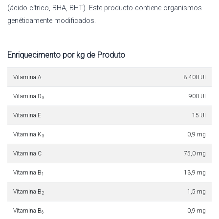
(ácido cítrico, BHA, BHT). Este producto contiene organismos
genéticamente modificados.
Enriquecimento por kg de Produto
Vitamina A
8.400 UI
Vitamina D
900 UI
3
Vitamina E
15 UI
Vitamina K
0,9 mg
3
Vitamina C
75,0 mg
Vitamina B
13,9 mg
1
Vitamina B
1,5 mg
2
Vitamina B
0,9 mg
6