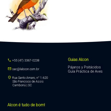
Guias Alcon
call
+55 (47) 3367-0238
Pájaros y Psitácidos
mail
sac@labcon.com.br
Guía Práctica de Aves
location_on
Rua Santo Amaro, n° 1.620
São Francisco de Assis
Camboriú | SC
Alcon é tudo de bom!