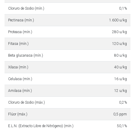
Cloruro de Sodio (mín.)
0,1%
Pectinasa (mín.)
1.600 u/kg
Proteasa (mín.)
280 u/kg
Fitasa (mín.)
120 u/kg
Beta glucanasa (mín.)
80 u/kg
Xilasa (mín.)
40 u/kg
Celulasa (mín.)
16 u/kg
Amilasa (mín.)
12 u/kg
Cloruro de Sodio (máx.)
0,2%
Flúor (máx.)
0,5 ppm
E.L.N. (Extracto Libre de Nitrógeno) (mín.)
50,1%