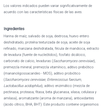
Los valores indicados pueden variar significativamente de
acuerdo con las características físicas de las aves.
Ingredientes
Harina de maíz, salvado de soja, dextrosa, huevo entero
deshidratado, proteína texturizada de soja, aceite de soja
refinado, manzana deshidratada, fécula de mandioca, extracto
de levadura (fuente de nucleótidos), fosfato dicálcico,
carbonato de calcio, levaduras (
Saccharomyces cerevisiae
),
premezcla mineral, premezcla vitamínico, aditivo prebiótico
(mananoligossacarideo - MOS), aditivo probiótico
(
Saccharomyces cerevisiae
,
Enterecoccus faecium
,
Lactobacillus acidophilus
), aditivo enzimático (mezcla de
pectinasa, proteasa, fitasa, beta glucanasa, xilasa, celulasa y
amilasa), aromatizante (aroma de manzana), antioxidantes
(ácido cítrico, BHA, BHT). Este producto contiene organismos