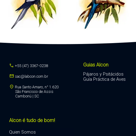
Guias Alcon
call
+55 (47) 3367-0238
Pájaros y Psitácidos
mail
sac@labcon.com.br
Guía Práctica de Aves
location_on
Rua Santo Amaro, n° 1.620
São Francisco de Assis
Camboriú | SC
Alcon é tudo de bom!
Quien Somos