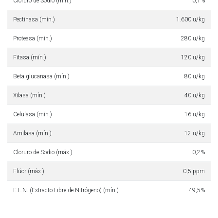
Cloruro de Sodio (mín.)
0,1%
Pectinasa (mín.)
1.600 u/kg
Proteasa (mín.)
280 u/kg
Fitasa (mín.)
120 u/kg
Beta glucanasa (mín.)
80 u/kg
Xilasa (mín.)
40 u/kg
Celulasa (mín.)
16 u/kg
Amilasa (mín.)
12 u/kg
Cloruro de Sodio (máx.)
0,2%
Flúor (máx.)
0,5 ppm
E.L.N. (Extracto Libre de Nitrógeno) (mín.)
49,5%