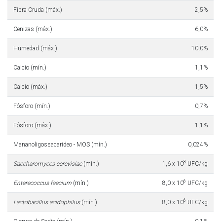
Fibra Cruda (máx.)
2,5%
Cenizas (máx.)
6,0%
Humedad (máx.)
10,0%
Calcio (mín.)
1,1%
Calcio (máx.)
1,5%
Fósforo (mín.)
0,7%
Fósforo (máx.)
1,1%
Mananoligossacarideo - MOS (mín.)
0,024%
8
Saccharomyces cerevisiae
(mín.)
1,6 x 10
UFC/kg
6
Enterecoccus faecium
(mín.)
8,0 x 10
UFC/kg
6
Lactobacillus acidophilus
(mín.)
8,0 x 10
UFC/kg