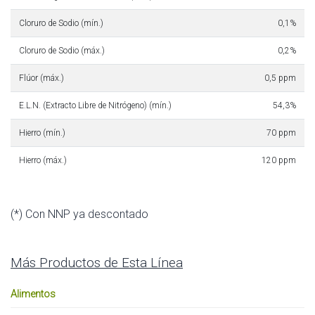
Cloruro de Sodio (mín.)
0,1%
Cloruro de Sodio (máx.)
0,2%
Flúor (máx.)
0,5 ppm
E.L.N. (Extracto Libre de Nitrógeno) (mín.)
54,3%
Hierro (mín.)
70 ppm
Hierro (máx.)
120 ppm
(*) Con NNP ya descontado
Más Productos de Esta Línea
Alimentos