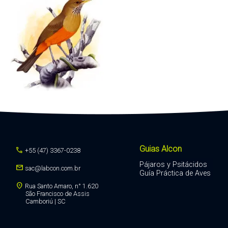
Guias Alcon
call
+55 (47) 3367-0238
Pájaros y Psitácidos
mail
sac@labcon.com.br
Guía Práctica de Aves
location_on
Rua Santo Amaro, n° 1.620
São Francisco de Assis
Camboriú | SC