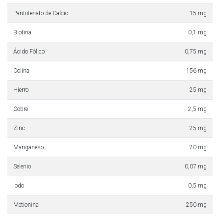
Pantotenato de Calcio
15 mg
Biotina
0,1 mg
Ácido Fólico
0,75 mg
Colina
156 mg
Hierro
25 mg
Cobre
2,5 mg
Zinc
25 mg
Manganeso
20 mg
Selenio
0,07 mg
Iodo
0,5 mg
Metionina
250 mg