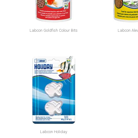
Labcon Goldfish Colour Bits
Labcon Ale
Labcon Holiday