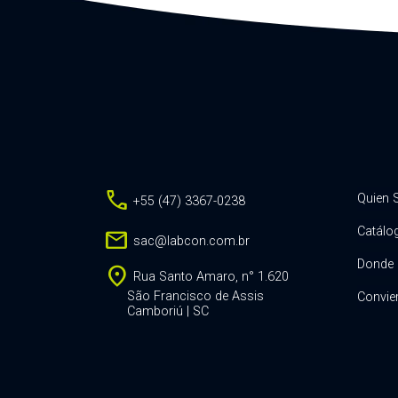
call
Quien
+55 (47) 3367-0238
Catálo
mail
sac@labcon.com.br
Donde 
location_on
Rua Santo Amaro, n° 1.620
São Francisco de Assis
Convier
Camboriú | SC