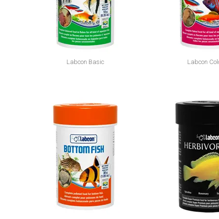
Labcon Basic
Labcon Col