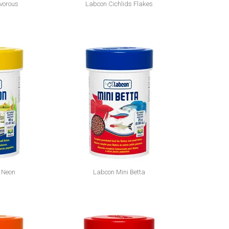
vorous
Labcon Cichlids Flakes
 Neon
Labcon Mini Betta