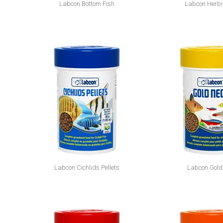
Labcon Bottom Fish
Labcon Herbi
Labcon Cichlids Pellets
Labcon Gold