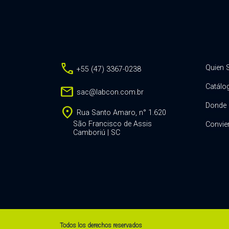
call
Quien
+55 (47) 3367-0238
Catálo
mail
sac@labcon.com.br
Donde 
location_on
Rua Santo Amaro, n° 1.620
São Francisco de Assis
Convier
Camboriú | SC
Todos los derechos reservados