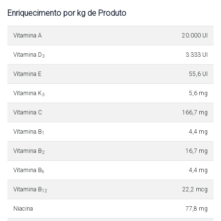
Enriquecimento por kg de Produto
Vitamina A
20.000 UI
Vitamina D
3.333 UI
3
Vitamina E
55,6 UI
Vitamina K
5,6 mg
3
Vitamina C
166,7 mg
Vitamina B
4,4 mg
1
Vitamina B
16,7 mg
2
Vitamina B
4,4 mg
6
Vitamina B
22,2 mcg
12
Niacina
77,8 mg