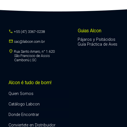
Guias Alcon
call
+55 (47) 3367-0238
Pájaros y Psitácidos
mail
sac@labcon.com.br
Guía Práctica de Aves
location_on
Rua Santo Amaro, n° 1.620
São Francisco de Assis
Camboriú | SC
Alcon é tudo de bom!
Quien Somos
Catálogo Labcon
Donde Encontrar
Conviertete en Distribuidor