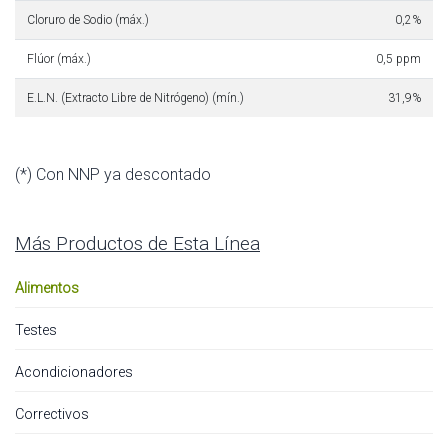
Cloruro de Sodio (máx.)
0,2%
Flúor (máx.)
0,5 ppm
E.L.N. (Extracto Libre de Nitrógeno) (mín.)
31,9%
(*) Con NNP ya descontado
Más Productos de Esta Línea
Alimentos
Testes
Acondicionadores
Correctivos