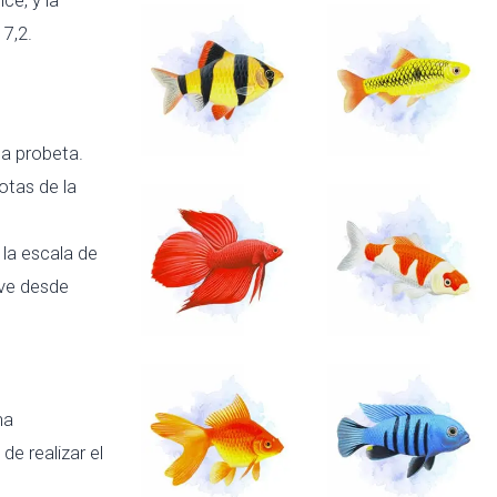
 7,2.
la probeta.
otas de la
la escala de
rve desde
na
de realizar el