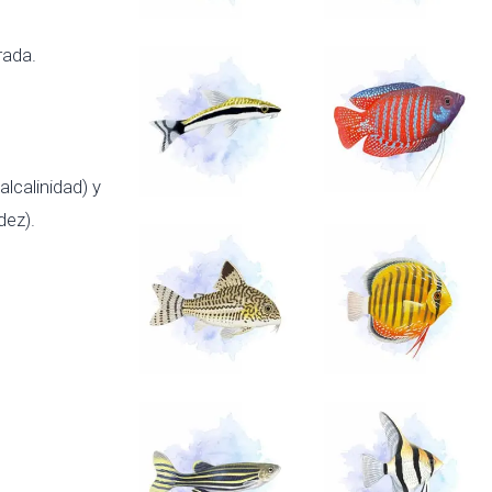
rada.
alcalinidad) y
dez).