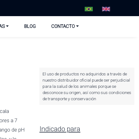
AS
BLOG
CONTACTO
El uso de productos no adquiridos a través de
nuestro distribuidor oficial puede ser perjudicial
para la salud de los animales porque se
desconoce su origen, así como sus condiciones
de transporte y conservación
scala
ores a 7
Indicado para
 rango de pH
ce, y la