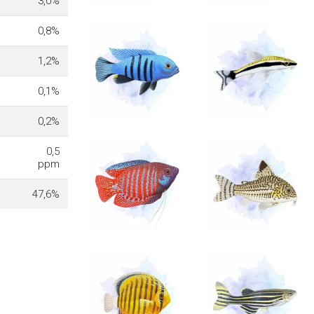
3,0%
0,8%
1,2%
0,1%
0,2%
0,5
ppm
47,6%