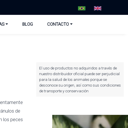
AS
BLOG
CONTACTO
El uso de productos no adquiridos a través de
nuestro distribuidor oficial puede ser perjudicial
para la salud de los animales porque se
desconoce su origen, así como sus condiciones
de transporte y conservación
 lentamente
ránulos de
on los peces