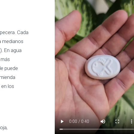
a pecera. Cada
 à medianos
2). En agua
e más
ele puede
omienda
 en los
oja,