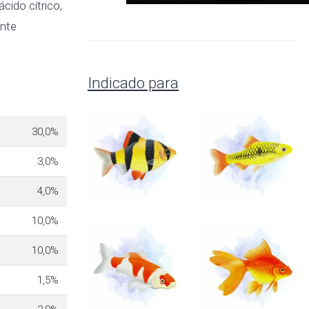
cido cítrico,
ente
Indicado para
30,0%
3,0%
4,0%
10,0%
10,0%
1,5%