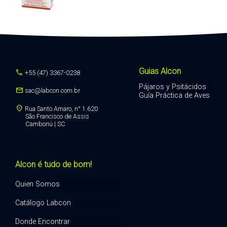
Guias Alcon
call
+55 (47) 3367-0238
Pájaros y Psitácidos
mail
sac@labcon.com.br
Guía Práctica de Aves
location_on
Rua Santo Amaro, n° 1.620
São Francisco de Assis
Camboriú | SC
Alcon é tudo de bom!
Quien Somos
Catálogo Labcon
Donde Encontrar