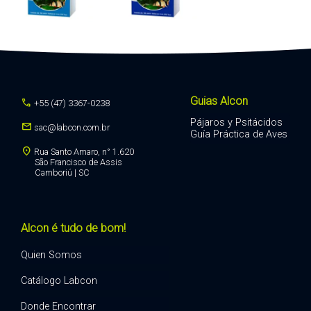
Guias Alcon
call
+55 (47) 3367-0238
Pájaros y Psitácidos
mail
sac@labcon.com.br
Guía Práctica de Aves
location_on
Rua Santo Amaro, n° 1.620
São Francisco de Assis
Camboriú | SC
Alcon é tudo de bom!
Quien Somos
Catálogo Labcon
Donde Encontrar