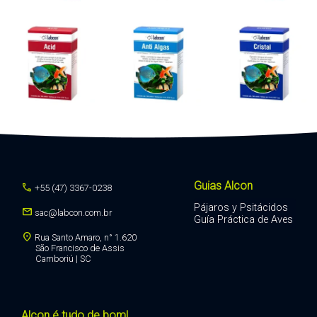
Guias Alcon
call
+55 (47) 3367-0238
Pájaros y Psitácidos
mail
sac@labcon.com.br
Guía Práctica de Aves
location_on
Rua Santo Amaro, n° 1.620
São Francisco de Assis
Camboriú | SC
Alcon é tudo de bom!