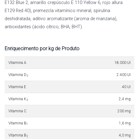
E132 Blue 2, amarillo crepúsculo E 110 Yellow 6, rojo allura
E129 Red 40), premezcla vitamínico mineral, spirulina
deshidratada, aditivo aromatizante (aroma de manzana),
antioxidantes (ácido cítrico, BHA, BHT).
Enriquecimento por kg de Produto
Vitamina A
18.000 UI
Vitamina D
2.400 UI
3
Vitamina E
40 UI
Vitamina K
2,4 mg
3
Vitamina C
200 mg
Vitamina B
1,6 mg
1
Vitamina B
4,0 mg
2