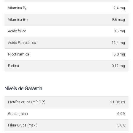
Vitamina B
2,4 mg
6
Vitamina B
9,6 mcg
12
Ácido fólico
0,8 mg
Acido Pantoténico
22,4 mg
Nicotinamida
8,0 mg
Biotina
0,12 mg
Níveis de Garantia
Proteína cruda (mín.) (*)
21,0% (*)
Grasa (mín.)
6,0%
Fibra Cruda (máx.)
5,0%