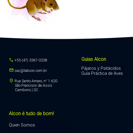
Guias Alcon
call
+55 (47) 3367-0238
Pájaros y Psitácidos
mail
sac@labcon.com.br
Guía Práctica de Aves
location_on
Rua Santo Amaro, n° 1.620
São Francisco de Assis
Camboriú | SC
Alcon é tudo de bom!
Quien Somos