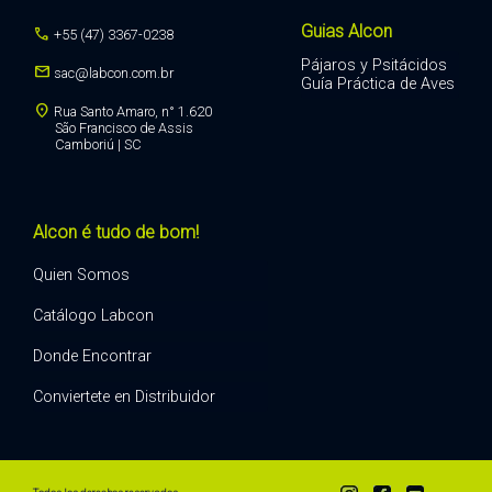
Guias Alcon
call
+55 (47) 3367-0238
Pájaros y Psitácidos
mail
sac@labcon.com.br
Guía Práctica de Aves
location_on
Rua Santo Amaro, n° 1.620
São Francisco de Assis
Camboriú | SC
Alcon é tudo de bom!
Quien Somos
Catálogo Labcon
Donde Encontrar
Conviertete en Distribuidor