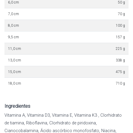
6,0 cm
50 g
7,0 cm
70 g
8,0 cm
100 g
9,5 cm
157 g
11,0 cm
225 g
13,0 cm
338 g
15,0 cm
475 g
18,0 cm
710 g
Ingredientes
Vitamina A, Vitamina D3, Vitamina E, Vitamina K3 , Clorhidrato
de tiamina, Riboflavina, Clorhidrato de piridoxina,
Cianocobalamina, Ácido ascórbico monofosfato, Niacina,