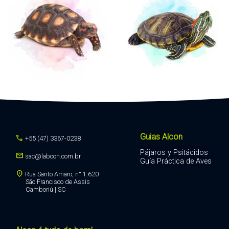
Guias Alcon
call
+55 (47) 3367-0238
Pájaros y Psitácidos
mail
sac@labcon.com.br
Guía Práctica de Aves
location_on
Rua Santo Amaro, n° 1.620
São Francisco de Assis
Camboriú | SC