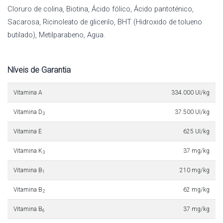
Cloruro de colina, Biotina, Ácido fólico, Ácido pantoténico,
Sacarosa, Ricinoleato de glicerilo, BHT (Hidroxido de tolueno
butilado), Metilparabeno, Agua.
Níveis de Garantia
Vitamina A
334.000 UI/kg
Vitamina D
37.500 UI/kg
3
Vitamina E
625 UI/kg
Vitamina K
37 mg/kg
3
Vitamina B
210 mg/kg
1
Vitamina B
62 mg/kg
2
Vitamina B
37 mg/kg
6