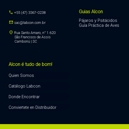
Guias Alcon
call
+55 (47) 3367-0238
Pájaros y Psitácidos
mail
sac@labcon.com.br
Guía Práctica de Aves
location_on
Rua Santo Amaro, n° 1.620
São Francisco de Assis
Camboriú | SC
Alcon é tudo de bom!
Quien Somos
Catálogo Labcon
Donde Encontrar
Conviertete en Distribuidor